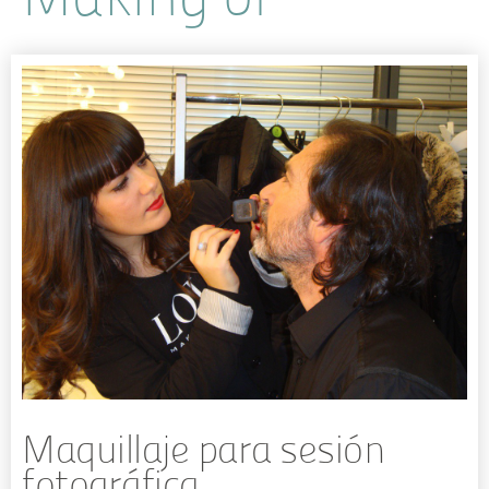
Maquillaje para sesión
fotográfica