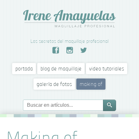
Los secretos del maquillaje profesional
portada
blog de maquillaje
video tutoriales
galería de fotos
making of
Making of