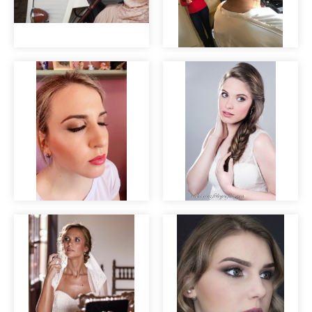
Editorial nupcial
"Clara".
Pruebas de novia
Prueba de novia
Maquillaje para
Marina
bodas