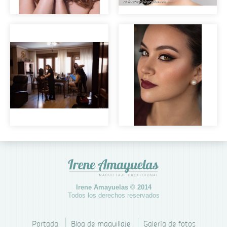
Maquillaje natural
para novia
Maquillaje
Irene & Vero
invitada.
Irene Amayuelas © 2014
Todos los derechos reservados
Portada
Blog de maquillaje
Galería de fotos