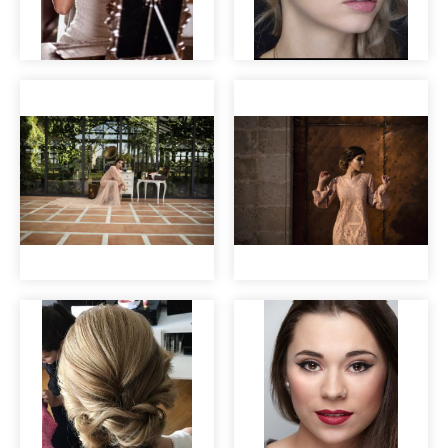
Maquillaje de
Maquillaje para
novia
sesión de fotos
Editorial nupcial
Editorial nupcial
"Clara".
"Clara".